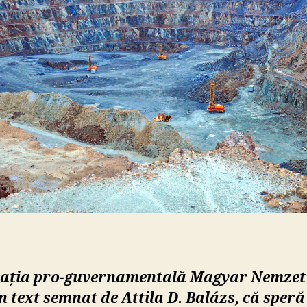
nu
apa
de
Ro
cația pro-guvernamentală Magyar Nemzet 
n text semnat de Attila D. Balázs, că speră