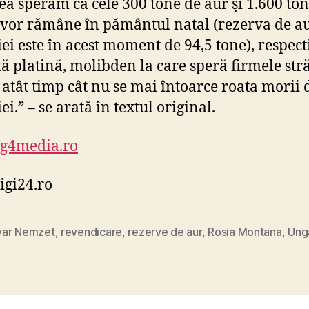
ea sperăm ca cele 300 tone de aur şi 1.600 to
 vor rămâne în pământul natal (rezerva de a
ei este în acest moment de 94,5 tone), respect
âtă platină, molibden la care speră firmele str
atât timp cât nu se mai întoarce roata morii 
iei.” – se arată în textul original.
g4media.ro
digi24.ro
ar Nemzet
,
revendicare
,
rezerve de aur
,
Rosia Montana
,
Ung