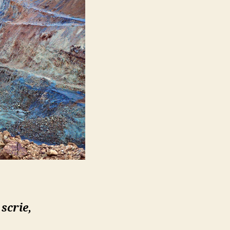
rține
mânia
scrie,