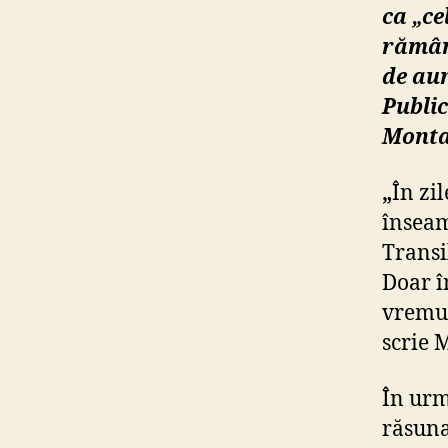
ca
„ce
rămân
de aur
Public
Monta
„
În zi
înseam
Transi
Doar î
vremur
scrie 
În urm
răsuna