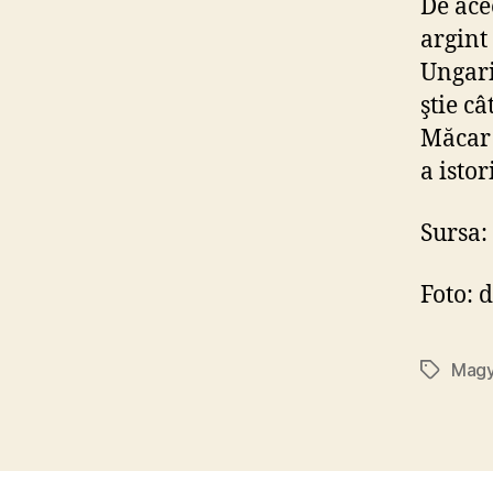
De ace
argint
Ungari
ştie c
Măcar 
a istor
Sursa:
Foto: 
Magy
Tags