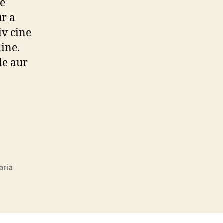
ne
ur a
iv cine
ăine.
de aur
aria