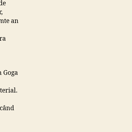
 de
,
imte an
ra
n Goga
terial.
 când