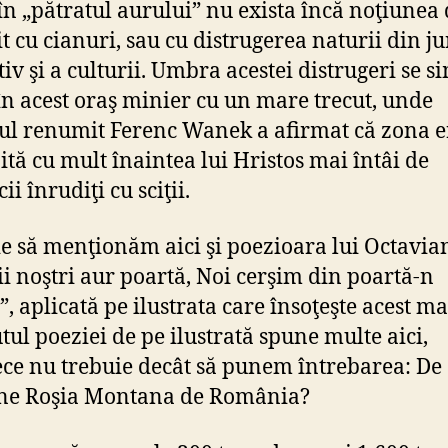
 în „pătratul aurului” nu exista încă noţiunea
t cu cianuri, sau cu distrugerea naturii din jur
tiv şi a culturii. Umbra acestei distrugeri se s
în acest oraş minier cu un mare trecut, unde
ul renumit Ferenc Wanek a afirmat că zona e
ită cu mult înaintea lui Hristos mai întâi de
ii înrudiţi cu sciţii.
e să menţionăm aici şi poezioara lui Octavia
i noştri aur poartă, Noi cerşim din poartă-n
, aplicată pe ilustrata care însoţeşte acest ma
tul poeziei de pe ilustrată spune multe aici,
ce nu trebuie decât să punem întrebarea: De
ine Roşia Montana de România?