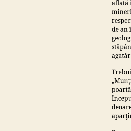
aflată
mineri
respec
de an 
geolog
stăpân
agatârc
Trebui
„Munţi
poartă”
Începu
deoare
aparţ