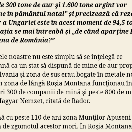
le 300 tone de aur şi 1.600 tone argint vor
e în pământul natal” și precizează că rez
 a Ungariei este în acest moment de 94,5 t
ația se mai întreabă și
„de când aparţine 
na de România?”
lele noastre nu este simplu să se înţelegă ce
nă ca un stat să dispună de mine de aur propr
lvania şi zona de sus erau bogate în metale n
n zona de lângă Roşia Montana funcţionau în
i 300 de companii de mină şi peste 800 de m
Magyar Nemzet, citată de Rador.
ă cu peste 110 de ani zona Munţilor Apuseni
 de zgomotul acestor mori. În Roşia Montana