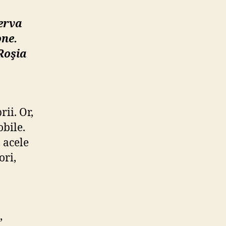
erva
one.
Roşia
ii. Or,
obile.
 acele
ori,
,