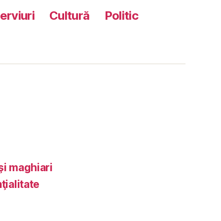
terviuri
Cultură
Politic
şi maghiari
ţialitate