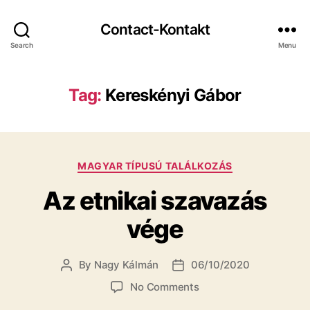
Contact-Kontakt
Search
Menu
Tag:
Kereskényi Gábor
Categories
MAGYAR TÍPUSÚ TALÁLKOZÁS
Az etnikai szavazás
vége
By
Nagy Kálmán
06/10/2020
Post
Post
author
date
on
No Comments
Az