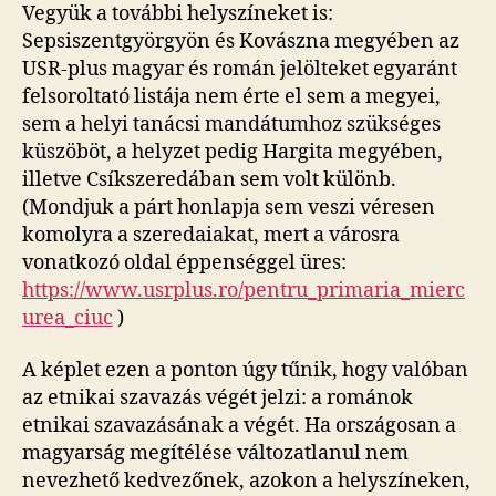
Vegyük a további helyszíneket is:
Sepsiszentgyörgyön és Kovászna megyében az
USR-plus magyar és román jelölteket egyaránt
felsoroltató listája nem érte el sem a megyei,
sem a helyi tanácsi mandátumhoz szükséges
küszöböt, a helyzet pedig Hargita megyében,
illetve Csíkszeredában sem volt különb.
(Mondjuk a párt honlapja sem veszi véresen
komolyra a szeredaiakat, mert a városra
vonatkozó oldal éppenséggel üres:
https://www.usrplus.ro/pentru_primaria_mierc
urea_ciuc
)
A képlet ezen a ponton úgy tűnik, hogy valóban
az etnikai szavazás végét jelzi: a románok
etnikai szavazásának a végét. Ha országosan a
magyarság megítélése változatlanul nem
nevezhető kedvezőnek, azokon a helyszíneken,