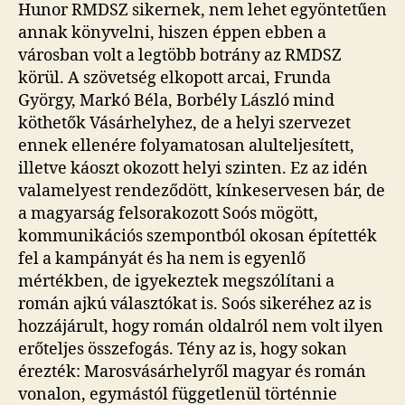
Hunor RMDSZ sikernek, nem lehet egyöntetűen
annak könyvelni, hiszen éppen ebben a
városban volt a legtöbb botrány az RMDSZ
körül. A szövetség elkopott arcai, Frunda
György, Markó Béla, Borbély László mind
köthetők Vásárhelyhez, de a helyi szervezet
ennek ellenére folyamatosan alulteljesített,
illetve káoszt okozott helyi szinten. Ez az idén
valamelyest rendeződött, kínkeservesen bár, de
a magyarság felsorakozott Soós mögött,
kommunikációs szempontból okosan építették
fel a kampányát és ha nem is egyenlő
mértékben, de igyekeztek megszólítani a
román ajkú választókat is. Soós sikeréhez az is
hozzájárult, hogy román oldalról nem volt ilyen
erőteljes összefogás. Tény az is, hogy sokan
érezték: Marosvásárhelyről magyar és román
vonalon, egymástól függetlenül történnie