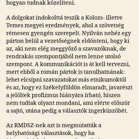
hogyan tudnak közelíteni.
A dolgokat indokolttá teszik a Kolozs- illetve
Temes megyei eredmények, ahol a szövetség
rémesen gyengén szerepelt. Nyilván nehéz egy
párton belül a vezetőségnek eldönteni, hogy ki
az, aki nem elég meggyőző a szavazóknak, de
rendrakás szempontjából nem lenne utolsó
szempont. A kommunikációt is át kell tervezni,
mert ebből a román pártok is tanulhatnának:
lehet elcsípni szavazatokat más etnikumoktól
és az, hogy ez Székelyföldön elmaradt, javarészt
a jelöltek profizmus hiányára írható, hiszen
nem tudtak olyant mondani, ami elérte először
a sajtó, utána pedig a választók ingerküszöbét.
Az RMDSZ-nek azt is megmutatták a
helyhatósági választások, hogy ha