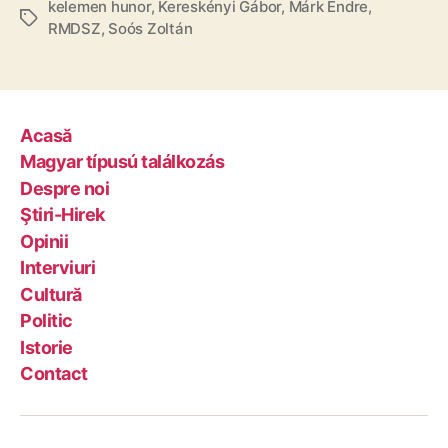
kelemen hunor
,
Kereskényi Gábor
,
Márk Endre
,
Tags
RMDSZ
,
Soós Zoltán
Acasă
Magyar típusú találkozás
Despre noi
Ştiri-Hirek
Opinii
Interviuri
Cultură
Politic
Istorie
Contact