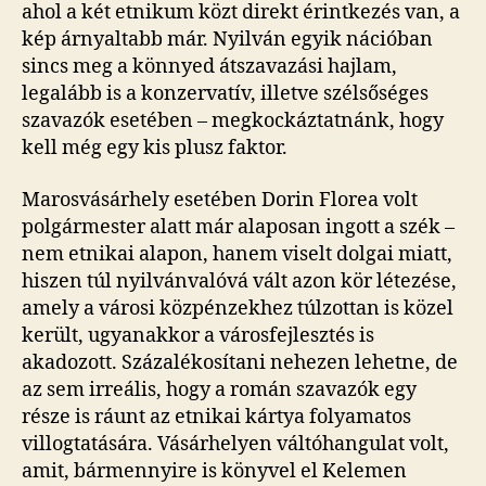
ahol a két etnikum közt direkt érintkezés van, a
kép árnyaltabb már. Nyilván egyik nációban
sincs meg a könnyed átszavazási hajlam,
legalább is a konzervatív, illetve szélsőséges
szavazók esetében – megkockáztatnánk, hogy
kell még egy kis plusz faktor.
Marosvásárhely esetében Dorin Florea volt
polgármester alatt már alaposan ingott a szék –
nem etnikai alapon, hanem viselt dolgai miatt,
hiszen túl nyilvánvalóvá vált azon kör létezése,
amely a városi közpénzekhez túlzottan is közel
került, ugyanakkor a városfejlesztés is
akadozott. Százalékosítani nehezen lehetne, de
az sem irreális, hogy a román szavazók egy
része is ráunt az etnikai kártya folyamatos
villogtatására. Vásárhelyen váltóhangulat volt,
amit, bármennyire is könyvel el Kelemen