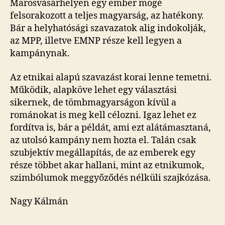
Marosvásárhelyen egy ember mögé
felsorakozott a teljes magyarság, az hatékony.
Bár a helyhatósági szavazatok alig indokolják,
az MPP, illetve EMNP része kell legyen a
kampánynak.
Az etnikai alapú szavazást korai lenne temetni.
Működik, alapköve lehet egy választási
sikernek, de tömbmagyarságon kívül a
románokat is meg kell célozni. Igaz lehet ez
fordítva is, bár a példát, ami ezt alátámasztaná,
az utolsó kampány nem hozta el. Talán csak
szubjektív megállapítás, de az emberek egy
része többet akar hallani, mint az etnikumok,
szimbólumok meggyőződés nélküli szajkózása.
Nagy Kálmán