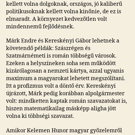
kellett volna dolgoknak, országos, jó kaliberű
politikusoknak kellett volna kinőnie, de ez is
elmaradt. A környezet kedvezőtlen volt
mindennemű fejlődésnek.
Márk Endre és Kereskényi Gábor lehetnek a
követendő példák: Szászrégen és
Szatmárnémeti is román többségű városok.
Ezeken a helyszíneken soha sem működött
kizárólagosan a nemzeti kártya, azzal ugyanis
maximum a magyarokat lehetett megszólítani.
Itt a profizmus volt a döntő érv. Kereskényi
újrázott, Márk pedig korábban alpolgármester
volt: mindketten kaptak román szavazatokat is,
hiszen matematikailag másképp aligha jött
volna ki többségi szavazat.
Amikor Kelemen Hunor magyar győzelemről