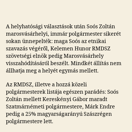
etnikai
szavazás
vége
A helyhatósági választások után Soós Zoltán
marosvásárhelyi, immár polgármester sikerét
sokan ünnepelték: maga Soós az etnikai
szavazás végéről, Kelemen Hunor RMDSZ
szövetségi elnök pedig Marosvásárhely
visszahódításáról beszélt. Mindkét állítás nem
állhatja meg a helyét egymás mellett.
Az RMDSZ, illetve a hozzá közeli
polgármesterek listája egészen parádés: Soós
Zoltán mellett Kereskényi Gábor maradt
Szatmárnémeti polgármestere, Márk Endre
pedig a 25% magyarságarányú Szászrégen
polgármestere lett.