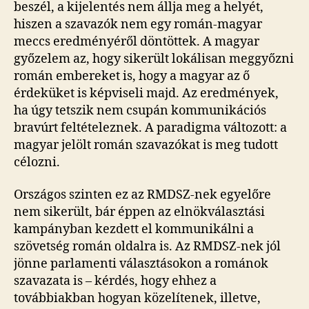
beszél, a kijelentés nem állja meg a helyét,
hiszen a szavazók nem egy román-magyar
meccs eredményéről döntöttek. A magyar
győzelem az, hogy sikerült lokálisan meggyőzni
román embereket is, hogy a magyar az ő
érdeküket is képviseli majd. Az eredmények,
ha úgy tetszik nem csupán kommunikációs
bravúrt feltételeznek. A paradigma változott: a
magyar jelölt román szavazókat is meg tudott
célozni.
Országos szinten ez az RMDSZ-nek egyelőre
nem sikerült, bár éppen az elnökválasztási
kampányban kezdett el kommunikálni a
szövetség román oldalra is. Az RMDSZ-nek jól
jönne parlamenti választásokon a románok
szavazata is – kérdés, hogy ehhez a
továbbiakban hogyan közelítenek, illetve,