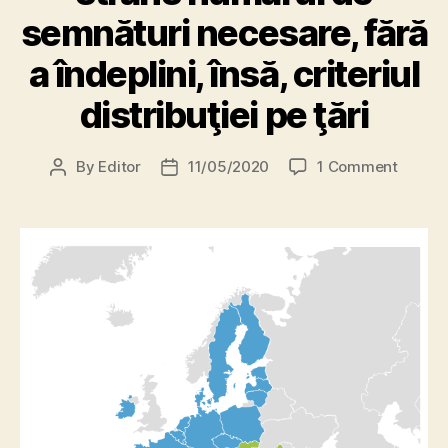
semnături necesare, fără
a îndeplini, însă, criteriul
distribuţiei pe ţări
on
By
Editor
11/05/2020
1 Comment
Post
Post
Iniţiati
author
date
cetăţe
europe
pentru
regiuni
națion
a
strâns
număru
de
semnăt
necesa