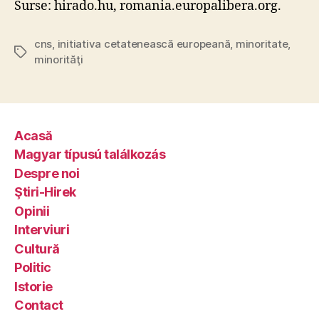
Surse: hirado.hu, romania.europalibera.org.
cns
,
initiativa cetatenească europeană
,
minoritate
,
Tags
minorităţi
Acasă
Magyar típusú találkozás
Despre noi
Ştiri-Hirek
Opinii
Interviuri
Cultură
Politic
Istorie
Contact