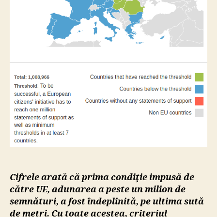
fără
a
îndeplin
însă,
criteriu
distribu
pe
ţări
Cifrele arată că prima condiţie impusă de
către UE, adunarea a peste un milion de
semnături, a fost îndeplinită, pe ultima sută
de metri. Cu toate acestea, criteriul