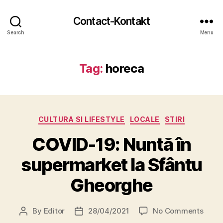
Contact-Kontakt
Search
Menu
Tag:
horeca
Categories
CULTURA SI LIFESTYLE
LOCALE
STIRI
COVID-19: Nuntă în
supermarket la Sfântu
Gheorghe
on
By
Editor
28/04/2021
No Comments
Post
Post
COVI
author
date