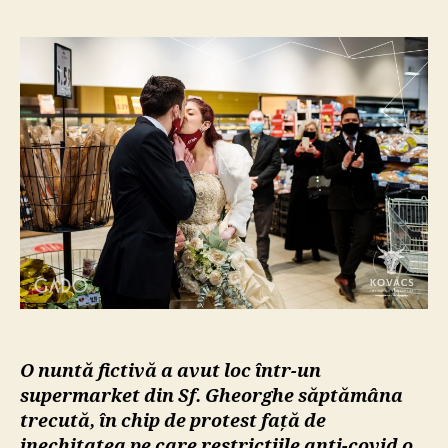
19:
Nunt
în
supe
la
Sfânt
Gheo
O nuntă fictivă a avut loc într-un
supermarket din Sf. Gheorghe săptămâna
trecută, în chip de protest față de
inechitatea pe care restricțiile anti-covid o