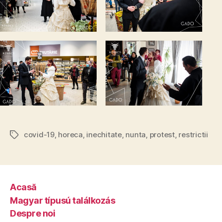
covid-19
,
horeca
,
inechitate
,
nunta
,
protest
,
restrictii
Tags
Acasă
Magyar típusú találkozás
Despre noi