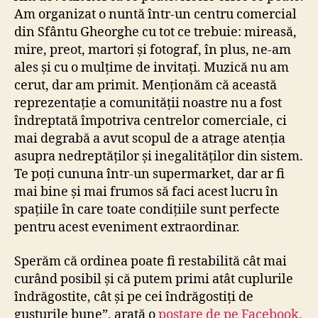
Am organizat o nuntă într-un centru comercial
din Sfântu Gheorghe cu tot ce trebuie: mireasă,
mire, preot, martori și fotograf, în plus, ne-am
ales și cu o mulțime de invitați. Muzică nu am
cerut, dar am primit. Menționăm că această
reprezentație a comunității noastre nu a fost
îndreptată împotriva centrelor comerciale, ci
mai degrabă a avut scopul de a atrage atenția
asupra nedreptăților și inegalităților din sistem.
Te poți cununa într-un supermarket, dar ar fi
mai bine și mai frumos să faci acest lucru în
spațiile în care toate condițiile sunt perfecte
pentru acest eveniment extraordinar.
Sperăm că ordinea poate fi restabilită cât mai
curând posibil și că putem primi atât cuplurile
îndrăgostite, cât și pe cei îndrăgostiți de
gusturile bune”, arată o
postare de pe Facebook.