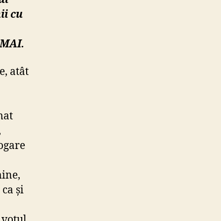
ii cu
 MAI.
, atât
mat
,
rogare
mine,
ca și
 votul