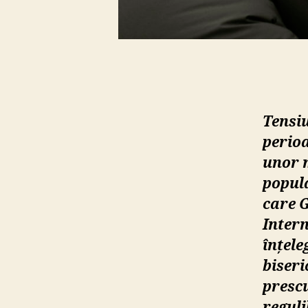
Tensi
perioa
unor m
popula
care G
Intern
înțele
biseri
prescu
reguli