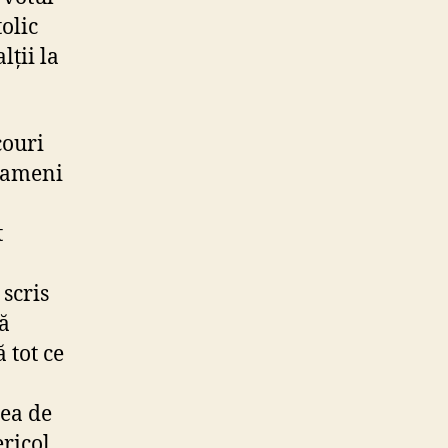
olic
lții la
couri
 oameni
t
scris
ă
 tot ce
rea de
ricol