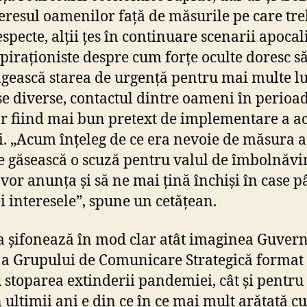
eresul oamenilor față de măsurile pe care tr
especte, alții țes în continuare scenarii apocal
spiraționiste despre cum forțe oculte doresc s
gească starea de urgență pentru mai multe lu
se diverse, contactul dintre oameni în perioa
or fiind mai bun pretext de implementare a ac
. „Acum înțeleg de ce era nevoie de măsura a
se găsească o scuză pentru valul de îmbolnăvi
 vor anunța și să ne mai țină închiși în case p
ei interesele”, spune un cetățean.
a șifonează în mod clar atât imaginea Guvern
 a Grupului de Comunicare Strategică format
 stoparea extinderii pandemiei, cât și pentru
n ultimii ani e din ce în ce mai mult arătată cu