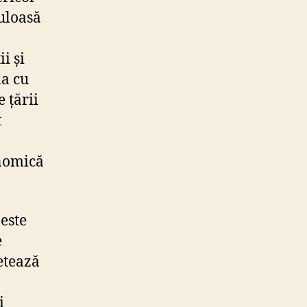
culoasă
i și
la cu
 țării
t
onomică
este
e
retează
i