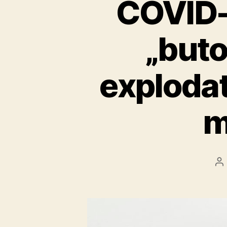
COVID-
„buto
explodat
m
P
au