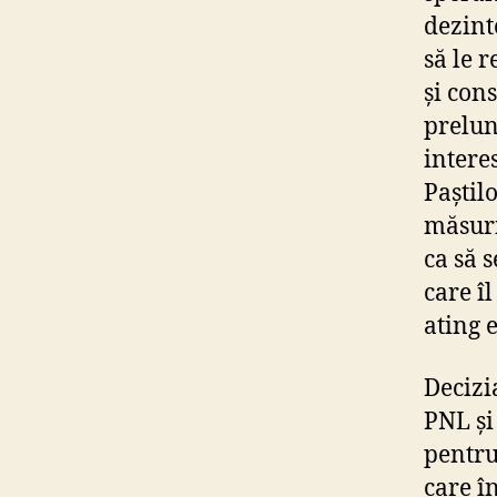
dezint
să le r
și con
prelun
intere
Paștil
măsuri
ca să 
care îl
ating 
Decizi
PNL și
pentru
care î