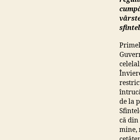
cumpăr
vârste
sfinte
Primel
Guvern
celela
Învier
restric
întrucâ
de la p
Sfinte
că din
mine, 
cetățe