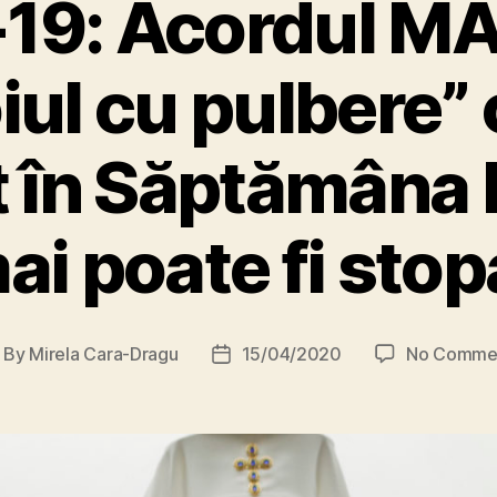
19: Acordul MAI
iul cu pulbere” 
 în Săptămâna 
ai poate fi stop
By
Mirela Cara-Dragu
15/04/2020
No Comme
ost
Post
thor
date