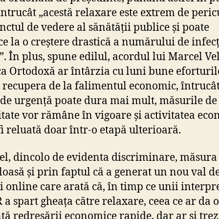
 întrucât „acestă relaxare este extrem de peri
nctul de vedere al sănătății publice și poate
e la o creștere drastică a numărului de infecți
”. În plus, spune edilul, acordul lui Marcel Ve
ca Ortodoxă ar întârzia cu luni bune eforturile
e recupera de la falimentul economic, întrucâ
 de urgență poate dura mai mult, măsurile de
itate vor rămâne în vigoare și activitatea ec
fi reluată doar într-o etapă ulterioară.
fel, dincolo de evidenta discriminare, măsura 
loasă și prin faptul că a generat un nou val d
ii online care arată că, în timp ce unii interp
 a spart gheața către relaxare, ceea ce ar da o
ță redresării economice rapide, dar ar și trez