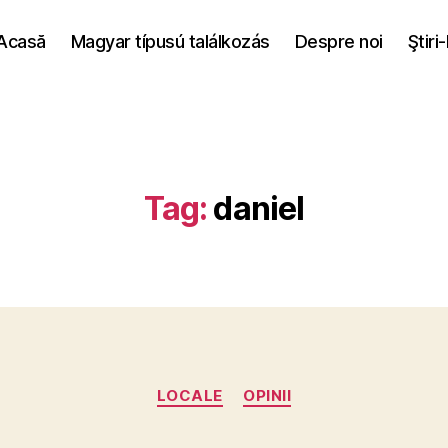
Acasă
Magyar típusú találkozás
Despre noi
Ştiri
Tag:
daniel
Categories
LOCALE
OPINII