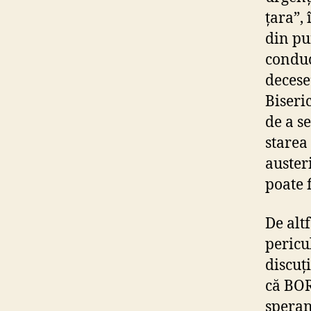
țara”,
din pu
conduc
decese
Biseri
de a s
starea
auster
poate 
De alt
pericu
discuț
că BOR
speran