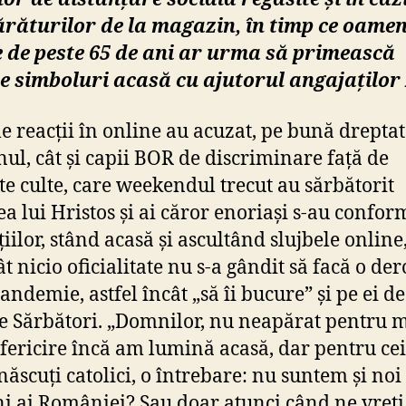
ăturilor de la magazin, în timp ce oamen
 de peste 65 de ani ar urma să primească
le simboluri acasă cu ajutorul angajaților
e reacții în online au acuzat, pe bună dreptate
ul, cât și capii BOR de discriminare față de
lte culte, care weekendul trecut au sărbătorit
ea lui Hristos și ai căror enoriași s-au confor
țiilor, stând acasă și ascultând slujbele online
t nicio oficialitate nu s-a gândit să facă o de
andemie, astfel încât „să îi bucure” și pe ei de
le Sărbători. „Domnilor, nu neapărat pentru 
 fericire încă am lumină acasă, dar pentru cei 
născuți catolici, o întrebare: nu suntem și noi
ni ai României? Sau doar atunci când ne vreți