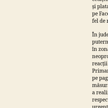
și pla
pe Face
fel de
În jud
putern
în zon
neopro
reacții
Primar
pe pag
măsura
a real
respec
urgenț