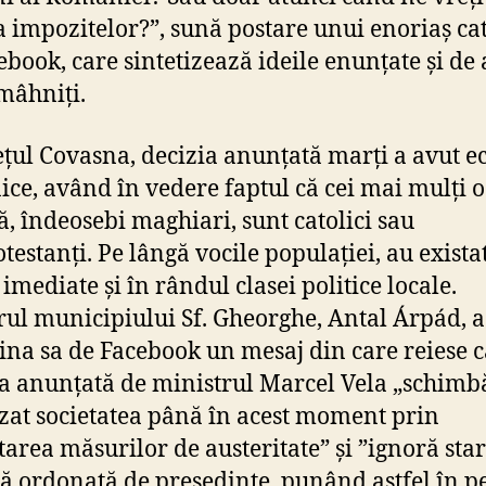
ta impozitelor?”, sună postare unui enoriaș cat
book, care sintetizează ideile enunțate și de a
 mâhniți.
ețul Covasna, decizia anunțată marți a avut e
ice, având în vedere faptul că cei mai mulți
ă, îndeosebi maghiari, sunt catolici sau
testanți. Pe lângă vocile populației, au exista
 imediate și în rândul clasei politice locale.
ul municipiului Sf. Gheorghe, Antal Árpád, a 
ina sa de Facebook un mesaj din care reiese c
 anunțată de ministrul Marcel Vela „schimbă
izat societatea până în acest moment prin
tarea măsurilor de austeritate” și ”ignoră sta
ă ordonată de președinte, punând astfel în pe