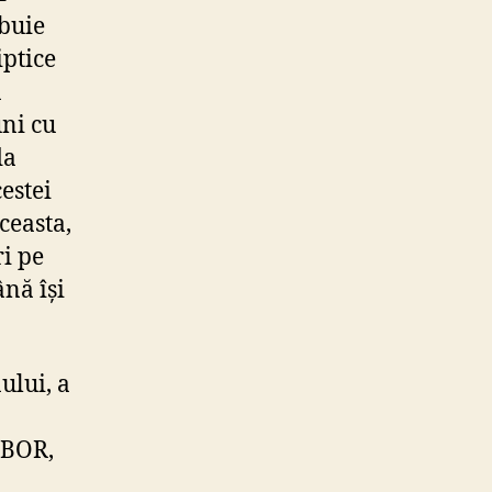
ebuie
iptice
ă
ni cu
da
estei
ceasta,
ri pe
ână își
ului, a
 BOR,