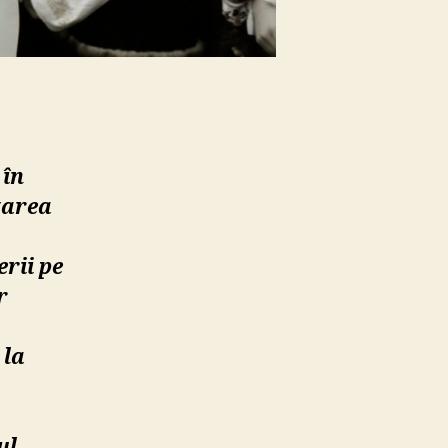
 în
tarea
erii pe
r
 la
ul