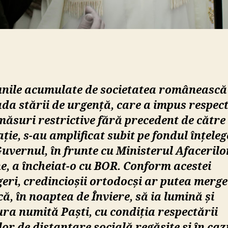
unile acumulate de societatea românească
da stării de urgență, care a impus respec
ăsuri restrictive fără precedent de către
ție, s-au amplificat subit pe fondul înțeleg
uvernul, în frunte cu Ministerul Afacerilo
e, a încheiat-o cu BOR. Conform acestei
geri, credincioșii ortodocși ar putea merge
că, în noaptea de Înviere, să ia lumină și
ra numită Paști, cu condiția respectării
lor de distanțare socială regăsite și în caz