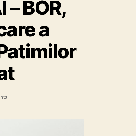
 – BOR,
care a
Patimilor
at
on
nts
COVID-
19:
Acordul
MAI
–