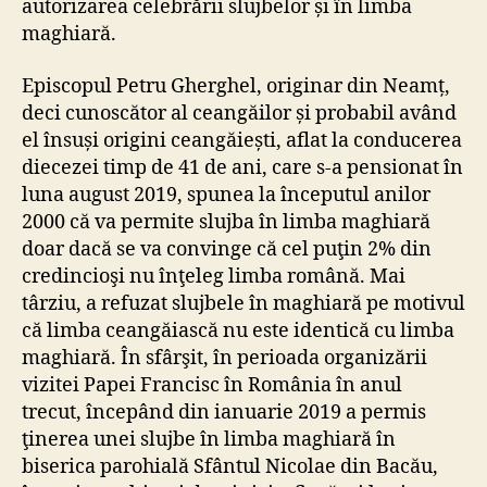
autorizarea celebrării slujbelor și în limba
maghiară.
Episcopul Petru Gherghel, originar din Neamț,
deci cunoscător al ceangăilor și probabil având
el însuși origini ceangăiești, aflat la conducerea
diecezei timp de 41 de ani, care s-a pensionat în
luna august 2019, spunea la începutul anilor
2000 că va permite slujba în limba maghiară
doar dacă se va convinge că cel puţin 2% din
credincioşi nu înţeleg limba română. Mai
târziu, a refuzat slujbele în maghiară pe motivul
că limba ceangăiască nu este identică cu limba
maghiară. În sfârşit, în perioada organizării
vizitei Papei Francisc în România în anul
trecut, începând din ianuarie 2019 a permis
ţinerea unei slujbe în limba maghiară în
biserica parohială Sfântul Nicolae din Bacău,