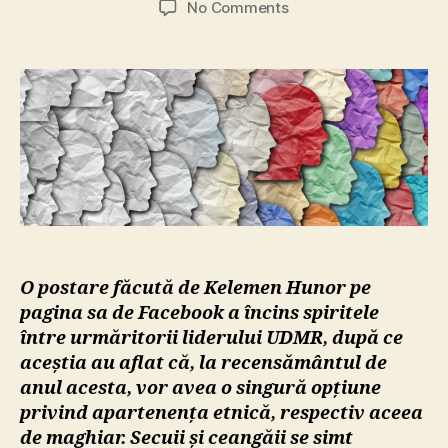
on
No Comments
Revoltă
a
secuilor
pe
Facebook:
„Interesele
cui
le
reprezintă
UDMR?”
O postare făcută de Kelemen Hunor pe
pagina sa de Facebook a încins spiritele
între urmăritorii liderului UDMR, după ce
aceștia au aflat că, la recensământul de
anul acesta, vor avea o singură opțiune
privind apartenența etnică, respectiv aceea
de maghiar. Secuii și ceangăii se simt