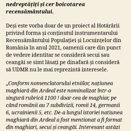
nedreptățiți și cer boicotarea
recensământului
.
Deși este vorba doar de un proiect al Hotărârii
privind forma și conținutul instrumentarului
Recensământului Populației și Locuințelor din
România în anul 2021, oamenii care din punct
de vedere identitar se consideră secui sau
ceangăi se simt lăsați pe dinafară și consideră
să UDMR nu le mai reprezintă interesele.
„
Conform nomenclatorului etniilor, națiunea
maghiară din Ardeal este nominalizat într-o
singură rubrică 1100 ! doar cea de maghiar, pe
când românii au 7 subdivizii, romii 14, germanii
6, ucrainienii 5, etc. De-a lungul istoriei natiunea
maghiară din Ardeal a fost mentionat a fi format
din maghiari, secui și ceangăi. Interesant astăzi