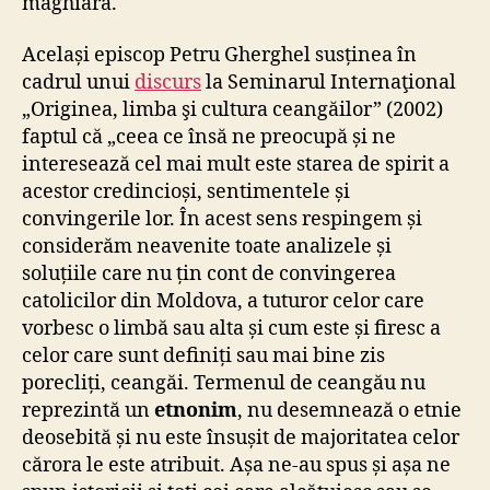
maghiară.
Același episcop Petru Gherghel susținea în
cadrul unui
discurs
la Seminarul Internaţional
„Originea, limba şi cultura ceangăilor” (2002)
faptul că „ceea ce însă ne preocupă și ne
interesează cel mai mult este starea de spirit a
acestor credincioși, sentimentele și
convingerile lor. În acest sens respingem și
considerăm neavenite toate analizele și
soluțiile care nu țin cont de convingerea
catolicilor din Moldova, a tuturor celor care
vorbesc o limbă sau alta și cum este și firesc a
celor care sunt definiți sau mai bine zis
porecliți, ceangăi. Termenul de ceangău nu
reprezintă un
etnonim
, nu desemnează o etnie
deosebită și nu este însușit de majoritatea celor
cărora le este atribuit. Așa ne-au spus și așa ne