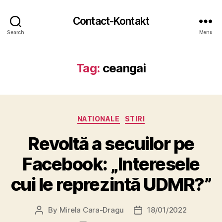
Contact-Kontakt
Search
Menu
Tag:
ceangai
Categories
NATIONALE
STIRI
Revoltă a secuilor pe
Facebook: „Interesele
cui le reprezintă UDMR?”
By
Mirela Cara-Dragu
18/01/2022
Post
Post
author
date