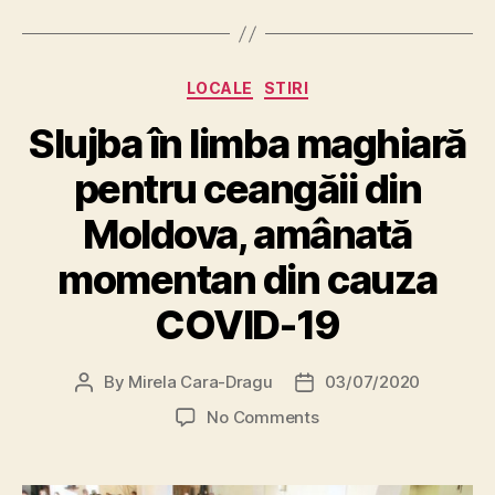
Categories
LOCALE
STIRI
Slujba în limba maghiară
pentru ceangăii din
Moldova, amânată
momentan din cauza
COVID-19
By
Mirela Cara-Dragu
03/07/2020
Post
Post
author
date
on
No Comments
Slujba
în
limba