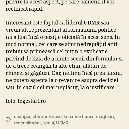
privire la acest aspect, pe care oamenii îl vor
rectificat rapid.
Interesant este faptul că liderul UDMR sau
vreun alt reprezentant al formațiunii politice
nu a luat încă o poziție oficială în acest sens. În
mod normal, cei care se simt nedreptățiți ar fi
trebuit să primească cel puțin o explicație
privind decizia de a omite secuii din formular și
de a trece ceangăii la alte etnii, alături de
chinezi și găgăuzi. Dar, nefiind încă prea târziu,
ne putem aștepta la o revenire asupra deciziei
sau, în cazul cel mai neplăcut, la o justificare.
foto: legestart.ro
ceangai
,
etnie
,
interese
,
kelemen hunor
,
maghiari
,
Tags
recensământ
,
secui
,
UDMR