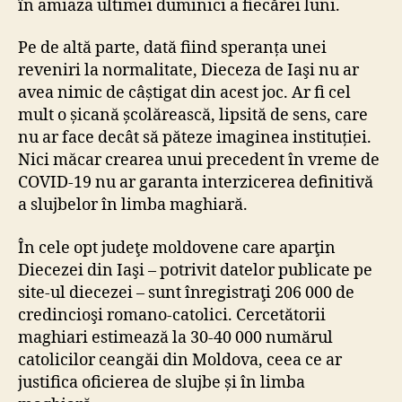
în amiaza ultimei duminici a fiecărei luni.
Pe de altă parte, dată fiind speranța unei
reveniri la normalitate, Dieceza de Iaşi nu ar
avea nimic de câștigat din acest joc. Ar fi cel
mult o șicană școlărească, lipsită de sens, care
nu ar face decât să păteze imaginea instituției.
Nici măcar crearea unui precedent în vreme de
COVID-19 nu ar garanta interzicerea definitivă
a slujbelor în limba maghiară.
În cele opt judeţe moldovene care aparţin
Diecezei din Iaşi – potrivit datelor publicate pe
site-ul diecezei – sunt înregistraţi 206 000 de
credincioşi romano-catolici. Cercetătorii
maghiari estimează la 30-40 000 numărul
catolicilor ceangăi din Moldova, ceea ce ar
justifica oficierea de slujbe și în limba