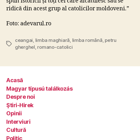
spun istoricii și toți cei care alcătuiesc sau se
ridică din acest grup al catolicilor moldoveni.”
Foto: adevarul.ro
ceangai
,
limba maghiară
,
limba română
,
petru
Tags
gherghel
,
romano-catolici
Acasă
Magyar típusú találkozás
Despre noi
Ştiri-Hirek
Opinii
Interviuri
Cultură
Politic