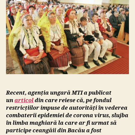
maghiară
pentru
ceangăii
din
Moldova,
amânată
momentan
din
cauza
COVID-
19
Recent, agenția ungară MTI a publicat
un
articol
din care reiese că, pe fondul
restricțiilor impuse de autorități în vederea
combaterii epidemiei de corona virus, slujba
în limba maghiară la care ar fi urmat să
participe ceangăii din Bacău a fost