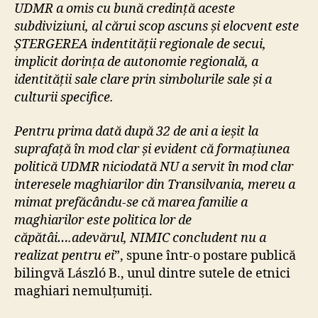
UDMR a omis cu bună credință aceste
subdiviziuni, al cărui scop ascuns și elocvent este
ȘTERGEREA indentității regionale de secui,
implicit dorința de autonomie regională, a
identității sale clare prin simbolurile sale și a
culturii specifice.
Pentru prima dată după 32 de ani a ieșit la
suprafață în mod clar și evident că formațiunea
politică UDMR niciodată NU a servit în mod clar
interesele maghiarilor din Transilvania, mereu a
mimat prefăcându-se că marea familie a
maghiarilor este politica lor de
căpătâi….adevărul, NIMIC concludent nu a
realizat pentru ei
”, spune într-o postare publică
bilingvă László B., unul dintre sutele de etnici
maghiari nemulțumiți.