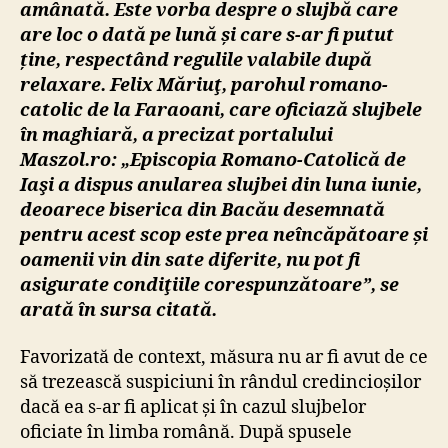
amânată. Este vorba despre o slujbă care
are loc o dată pe lună și care s-ar fi putut
ține, respectând regulile valabile după
relaxare. Felix Măriuţ, parohul romano-
catolic de la Faraoani, care oficiază slujbele
în maghiară, a precizat portalului
Maszol.ro: „Episcopia Romano-Catolică de
Iaşi a dispus anularea slujbei din luna iunie,
deoarece biserica din Bacău desemnată
pentru acest scop este prea neîncăpătoare și
oamenii vin din sate diferite, nu pot fi
asigurate condiţiile corespunzătoare”, se
arată în sursa citată.
Favorizată de context, măsura nu ar fi avut de ce
să trezească suspiciuni în rândul credincioșilor
dacă ea s-ar fi aplicat și în cazul slujbelor
oficiate în limba română. După spusele