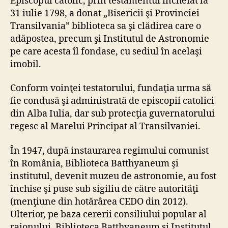
Episcopul catolic, prin testamentul încheiat la
31 iulie 1798, a donat „Bisericii şi Provinciei
Transilvania” biblioteca sa şi clădirea care o
adăpostea, precum şi Institutul de Astronomie
pe care acesta îl fondase, cu sediul în acelaşi
imobil.
Conform voinţei testatorului, fundaţia urma să
fie condusă şi administrată de episcopii catolici
din Alba Iulia, dar sub protecţia guvernatorului
regesc al Marelui Principat al Transilvaniei.
În 1947, după instaurarea regimului comunist
în România, Biblioteca Batthyaneum şi
institutul, devenit muzeu de astronomie, au fost
închise şi puse sub sigiliu de către autorităţi
(menţiune din hotărârea CEDO din 2012).
Ulterior, pe baza cererii consiliului popular al
raionului, Biblioteca Batthyaneum şi Institutul