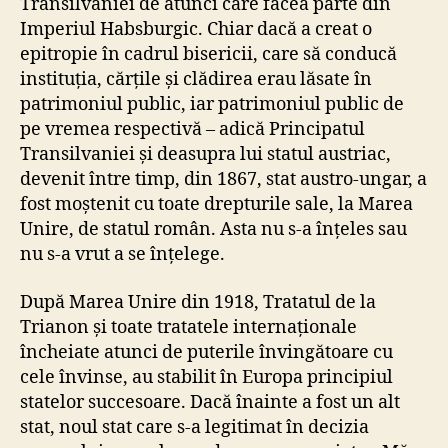
Transilvaniei de atunci care făcea parte din
Imperiul Habsburgic. Chiar dacă a creat o
epitropie în cadrul bisericii, care să conducă
instituția, cărțile și clădirea erau lăsate în
patrimoniul public, iar patrimoniul public de
pe vremea respectivă – adică Principatul
Transilvaniei și deasupra lui statul austriac,
devenit între timp, din 1867, stat austro-ungar, a
fost moștenit cu toate drepturile sale, la Marea
Unire, de statul român. Asta nu s-a înțeles sau
nu s-a vrut a se înțelege.
După Marea Unire din 1918, Tratatul de la
Trianon și toate tratatele internaționale
încheiate atunci de puterile învingătoare cu
cele învinse, au stabilit în Europa principiul
statelor succesoare. Dacă înainte a fost un alt
stat, noul stat care s-a legitimat în decizia