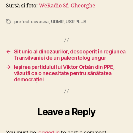
Sursă și foto:
WeRadio Sf. Gheorghe
prefect covasna
,
UDMR
,
USR PLUS
Tags
←
Sit unic al dinozaurilor, descoperit în regiunea
Transilvaniei de un paleontolog ungur
→
Ieșirea partidului lui Viktor Orbán din PPE,
văzută ca o necesitate pentru sănătatea
democrației
Leave a Reply
You must be
logged in
to post a comment.