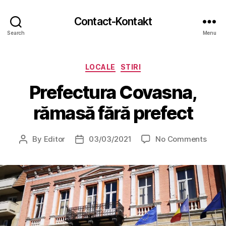
Contact-Kontakt
Search
Menu
Categories
LOCALE
STIRI
Prefectura Covasna,
rămasă fără prefect
on
By
Editor
03/03/2021
No Comments
Post
Post
Prefe
author
date
Cova
răma
fără
prefe