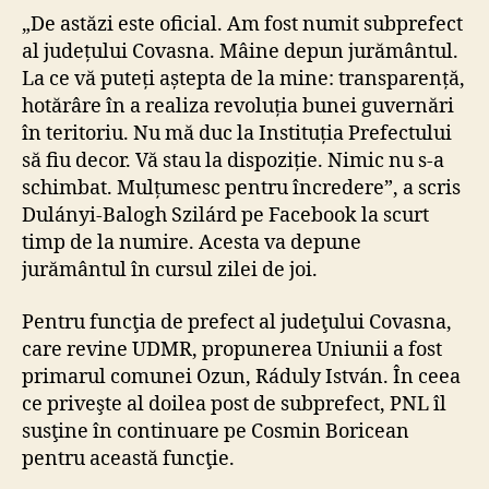
„De astăzi este oficial. Am fost numit subprefect
al județului Covasna. Mâine depun jurământul.
La ce vă puteți aștepta de la mine: transparență,
hotărâre în a realiza revoluția bunei guvernări
în teritoriu. Nu mă duc la Instituția Prefectului
să fiu decor. Vă stau la dispoziție. Nimic nu s-a
schimbat. Mulțumesc pentru încredere”, a scris
Dulányi-Balogh Szilárd pe Facebook la scurt
timp de la numire. Acesta va depune
jurământul în cursul zilei de joi.
Pentru funcţia de prefect al judeţului Covasna,
care revine UDMR, propunerea Uniunii a fost
primarul comunei Ozun, Ráduly István. În ceea
ce priveşte al doilea post de subprefect, PNL îl
susţine în continuare pe Cosmin Boricean
pentru această funcţie.