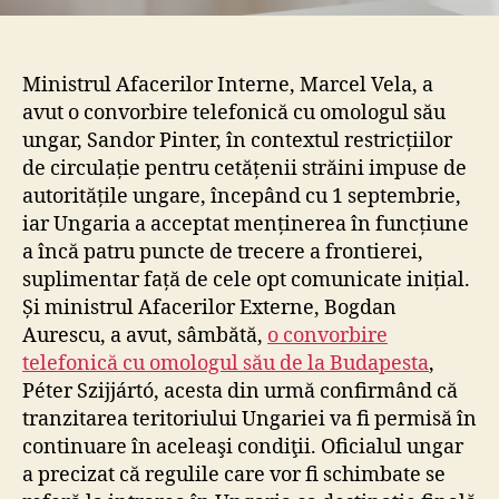
activi
la
grani
Ministrul Afacerilor Interne, Marcel Vela, a
dintr
avut o convorbire telefonică cu omologul său
cele
ungar, Sandor Pinter, în contextul restricțiilor
două
state
de circulație pentru cetățenii străini impuse de
pe
autoritățile ungare, începând cu 1 septembrie,
fondu
iar Ungaria a acceptat menținerea în funcțiune
crește
a încă patru puncte de trecere a frontierei,
îmbol
suplimentar față de cele opt comunicate inițial.
de
Și ministrul Afacerilor Externe, Bogdan
COVI
Aurescu, a avut, sâmbătă,
o convorbire
19
telefonică cu omologul său de la Budapesta
,
Péter Szijjártó, acesta din urmă confirmând că
tranzitarea teritoriului Ungariei va fi permisă în
continuare în aceleaşi condiţii. Oficialul ungar
a precizat că regulile care vor fi schimbate se