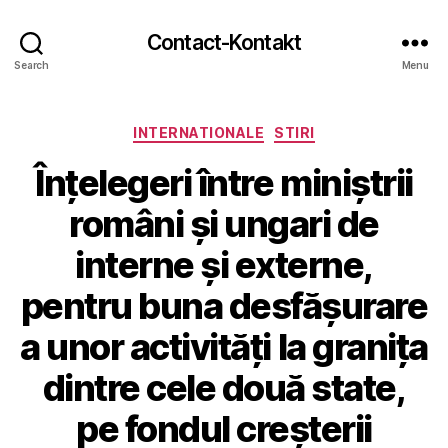
Contact-Kontakt
Search
Menu
Categories
INTERNATIONALE
STIRI
Înțelegeri între miniștrii
români și ungari de
interne și externe,
pentru buna desfășurare
a unor activități la granița
dintre cele două state,
pe fondul creșterii