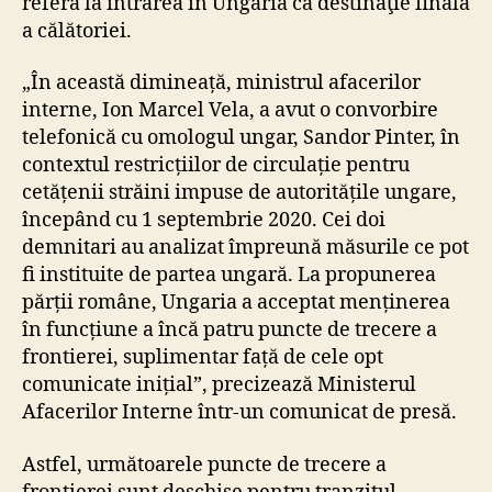
referă la intrarea în Ungaria ca destinaţie finală
a călătoriei.
„În această dimineață, ministrul afacerilor
interne, Ion Marcel Vela, a avut o convorbire
telefonică cu omologul ungar, Sandor Pinter, în
contextul restricțiilor de circulație pentru
cetățenii străini impuse de autoritățile ungare,
începând cu 1 septembrie 2020. Cei doi
demnitari au analizat împreună măsurile ce pot
fi instituite de partea ungară. La propunerea
părții române, Ungaria a acceptat menținerea
în funcțiune a încă patru puncte de trecere a
frontierei, suplimentar față de cele opt
comunicate inițial”, precizează Ministerul
Afacerilor Interne într-un comunicat de presă.
Astfel, următoarele puncte de trecere a