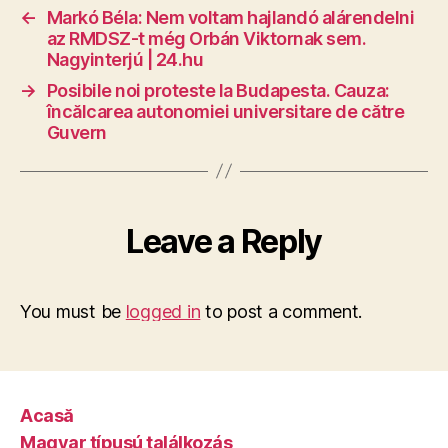
←
Markó Béla: Nem voltam hajlandó alárendelni
az RMDSZ-t még Orbán Viktornak sem.
Nagyinterjú | 24.hu
→
Posibile noi proteste la Budapesta. Cauza:
încălcarea autonomiei universitare de către
Guvern
Leave a Reply
You must be
logged in
to post a comment.
Acasă
Magyar típusú találkozás