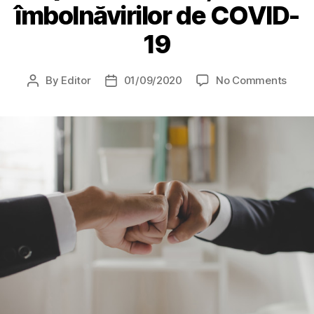
îmbolnăvirilor de COVID-
19
on
By
Editor
01/09/2020
No Comments
Post
Post
Înțel
author
date
între
minișt
româ
și
ungar
de
inter
și
exter
pentr
buna
desfă
a
unor