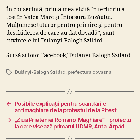
În consecință, prima mea vizită în teritoriu a
fost în Valea Mare și Întorsura Buzăului.
Mulțumesc tuturor pentru primire și pentru
deschiderea de care au dat dovadă”, sunt
cuvintele lui Dulányi-Balogh Szilárd.
Sursă și foto: Facebook/ Dulányi-Balogh Szilárd
Dulányi-Balogh Szilárd
,
prefectura covasna
Tags
←
Posibile explicații pentru scandările
antimaghiare de la protestul de la Pitești
→
„Ziua Prieteniei Româno-Maghiare” – proiectul
la care visează primarul UDMR, Antal Árpád