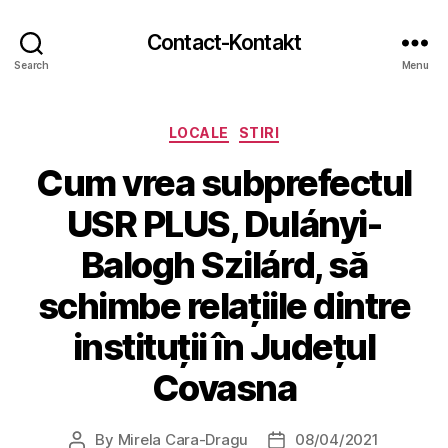
Contact-Kontakt
Search
Menu
Categories
LOCALE
STIRI
Cum vrea subprefectul
USR PLUS, Dulányi-
Balogh Szilárd, să
schimbe relațiile dintre
instituții în Județul
Covasna
By
Mirela Cara-Dragu
08/04/2021
Post
Post