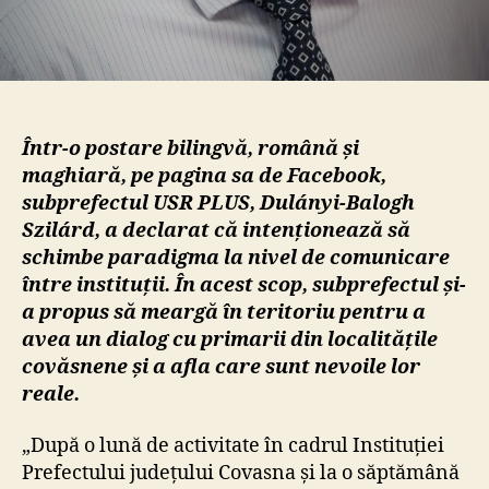
Într-o postare bilingvă, română și
maghiară, pe pagina sa de Facebook,
subprefectul USR PLUS,
Dulányi-Balogh
Szilárd, a declarat că intenționează să
schimbe paradigma la nivel de comunicare
între instituții. În acest scop, subprefectul și-
a propus să meargă în teritoriu pentru a
avea un dialog cu primarii din localitățile
covăsnene și a afla care sunt nevoile lor
reale.
„După o lună de activitate în cadrul Instituției
Prefectului județului Covasna și la o săptămână