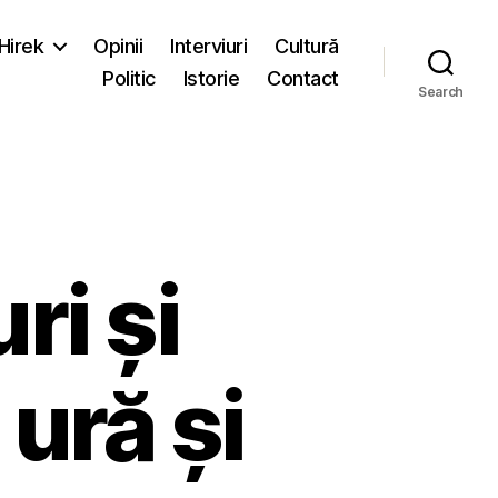
-Hirek
Opinii
Interviuri
Cultură
Politic
Istorie
Contact
Search
i și
 ură și