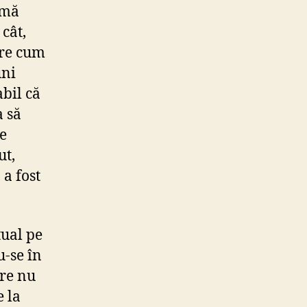
 mă
cât,
pre cum
uni
abil că
a să
e
ut,
 a fost
tual pe
u-se în
are nu
e la