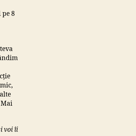
 pe 8
âteva
gândim
cție
imic,
alte
. Mai
 voi îi