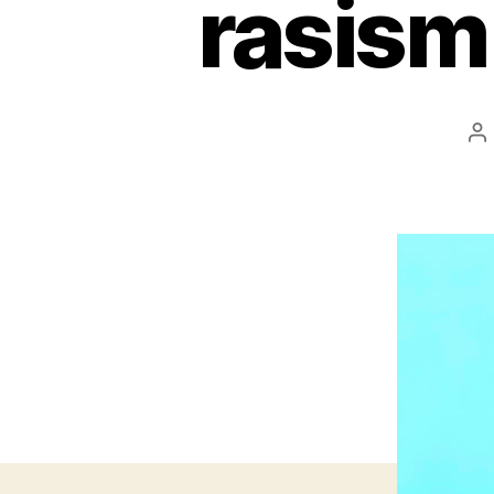
rasism
Po
au