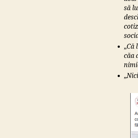
să l
desc
cotiz
soci
„
Că l
căa a
nimic
„
Nic