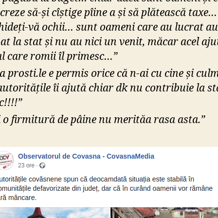
ucreze să-și cîștige pîine a și să plătească taxe
hideți-vă ochii… sunt oameni care au lucrat au
at la stat și nu au nici un venit, măcar acel aju
al care romii îl primesc…”
a prosti.le e permis orice că n-ai cu cine și cul
utoritățile îi ajută chiar dk nu contribuie la st
!!!!”
i o firmitură de pâine nu merităa rasa asta.”