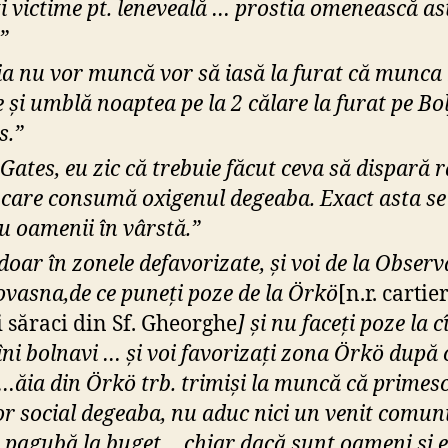
ți victime pt. leneveală … prostia omenească as
”
ia nu vor muncă vor să iasă la furat că munca 
e și umblă noaptea pe la 2 călare la furat pe Bo
s.”
 Gates, eu zic că trebuie făcut ceva să dispară 
 care consumă oxigenul degeaba. Exact asta se
cu oamenii în vârstă.”
doar în zonele defavorizate, și voi de la Observ
ovasna,de ce puneți poze de la Örkö
[n.r. cartie
 săraci din Sf. Gheorghe
] și nu faceți poze la c
îni bolnavi … și voi favorizați zona Örkö după
…ăia din Örkö trb. trimiși la muncă că primes
or social degeaba, nu aduc nici un venit comuni
 pagubă la buget… chiar dacă sunt oameni și ei