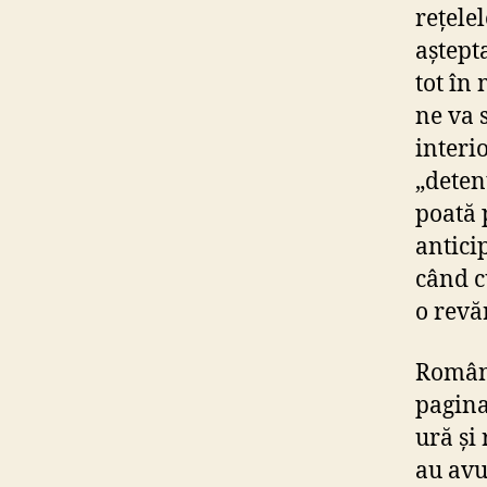
rețele
aștept
tot în
ne va 
interi
„deten
poată 
antici
când c
o revă
Români
pagina
ură și
au avu