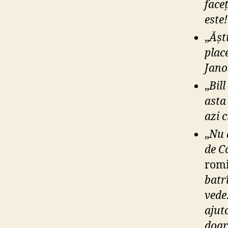
face
este!
„
Ășt
plac
Jano
„
Bill
asta
azi 
„
Nu 
de C
romi
batr
vede
ajut
doar