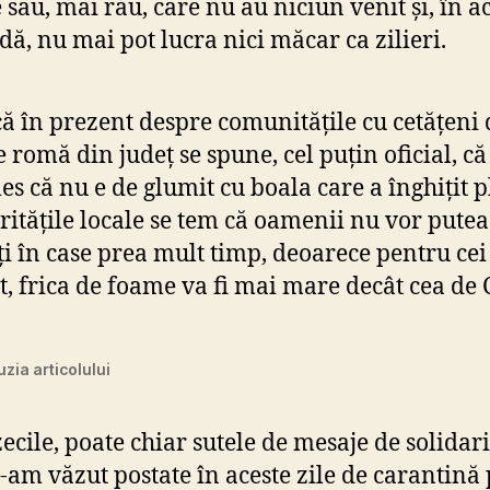
e sau, mai rău, care nu au niciun venit și, în a
dă, nu mai pot lucra nici măcar ca zilieri.
ă în prezent despre comunitățile cu cetățeni 
e romă din județ se spune, cel puțin oficial, că
les că nu e de glumit cu boala care a înghițit p
ritățile locale se tem că oamenii nu vor putea 
ți în case prea mult timp, deoarece pentru cei
t, frica de foame va fi mai mare decât cea de
zia articolului
ecile, poate chiar sutele de mesaje de solidari
e-am văzut postate în aceste zile de carantină