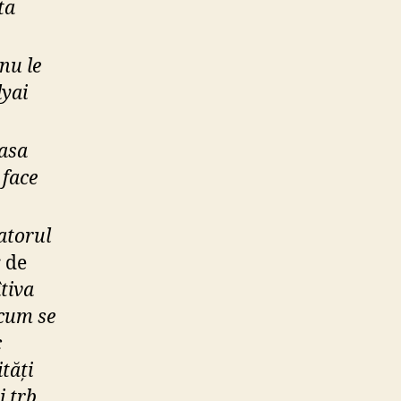
ta
nu le
lyai
rasa
 face
atorul
r de
îtiva
 cum se
c
tăți
 trb.