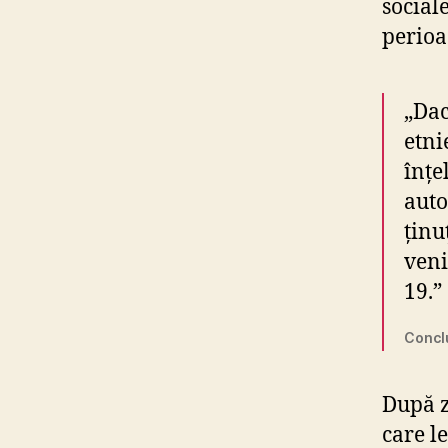
social
perioa
„Dac
etni
înțe
auto
ținu
veni
19.”
Conclu
După z
care l