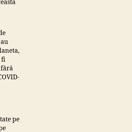
ceastă
de
 au
laneta,
fi
 fără
 COVID-
tate pe
 pe