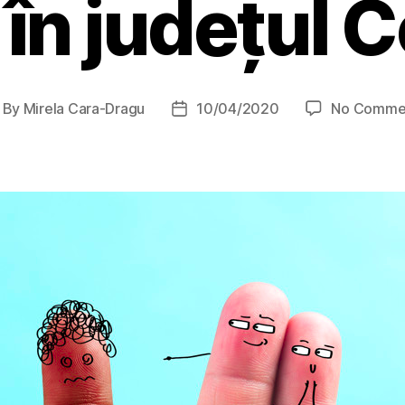
 în județul 
By
Mirela Cara-Dragu
10/04/2020
No Comme
st
Post
thor
date