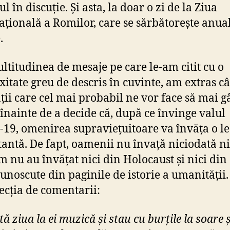
ul în discuție. Și asta, la doar o zi de la Ziua
ațională a Romilor, care se sărbătorește anual
.
ltitudinea de mesaje pe care le-am citit cu o
xitate greu de descris în cuvinte, am extras c
ții care cel mai probabil ne vor face să mai 
 înainte de a decide că, după ce învinge valul
19, omenirea supraviețuitoare va învăța o le
antă. De fapt, oamenii nu învață niciodată n
m nu au învățat nici din Holocaust și nici din 
cunoscute din paginile de istorie a umanității
lecția de comentarii:
ă ziua la ei muzică și stau cu burțile la soare și