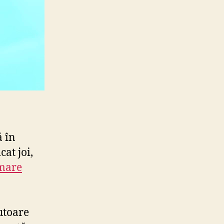
ă în
at joi,
 mare
jutoare