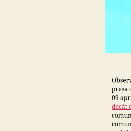
Observ
presa 
09 apri
decât 
comuni
comuni