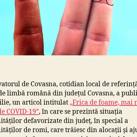
atorul de Covasna, cotidian local de referinț
de limbă română din județul Covasna, a public
lie, un articol intitulat
„Frica de foame, mai
de COVID-19”
, în care se prezintă situația
tăților defavorizate din județ, în special a
tăților de romi, care trăiesc din alocații și a