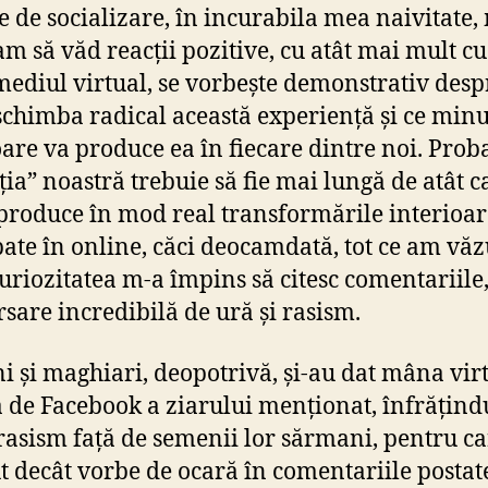
le de socializare, în incurabila mea naivitate,
am să văd reacții pozitive, cu atât mai mult cu 
 mediul virtual, se vorbește demonstrativ des
schimba radical această experiență și ce min
oare va produce ea în fiecare dintre noi. Prob
ția” noastră trebuie să fie mai lungă de atât c
produce în mod real transformările interioar
pate în online, căci deocamdată, tot ce am văz
uriozitatea m-a împins să citesc comentariile,
rsare incredibilă de ură și rasism.
 și maghiari, deopotrivă, și-au dat mâna vir
 de Facebook a ziarului menționat, înfrățind
 rasism față de semenii lor sărmani, pentru c
t decât vorbe de ocară în comentariile postat