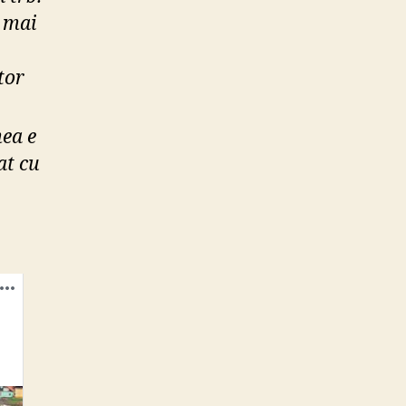
… mai
tor
mea e
at cu