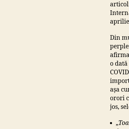
articol
Intern
aprilie
Din mu
perple
afirma
o dată
COVID-
import
așa cu
orori 
jos, se
„
Toat