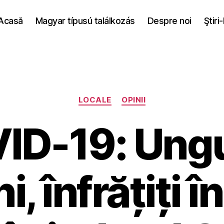
Acasă
Magyar típusú találkozás
Despre noi
Ştiri
Categories
LOCALE
OPINII
ID-19: Ungur
, înfrățiți în