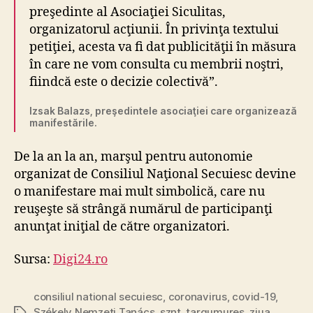
preşedinte al Asociaţiei Siculitas,
organizatorul acţiunii. În privinţa textului
petiţiei, acesta va fi dat publicităţii în măsura
în care ne vom consulta cu membrii noştri,
fiindcă este o decizie colectivă”.
Izsak Balazs, preşedintele asociaţiei care organizează
manifestările.
De la an la an, marşul pentru autonomie
organizat de Consiliul Naţional Secuiesc devine
o manifestare mai mult simbolică, care nu
reuşeşte să strângă numărul de participanţi
anunţat iniţial de către organizatori.
Sursa:
Digi24.ro
consiliul national secuiesc
,
coronavirus
,
covid-19
,
Székely Nemzeti Tanács
,
sznt
,
targumures
,
ziua
Tags