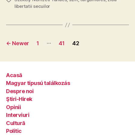
libertatii secuilor
Posts
…
←
Newer
1
41
42
pagination
Acasă
Magyar típusú találkozás
Despre noi
Ştiri-Hirek
Opinii
Interviuri
Cultură
Politic